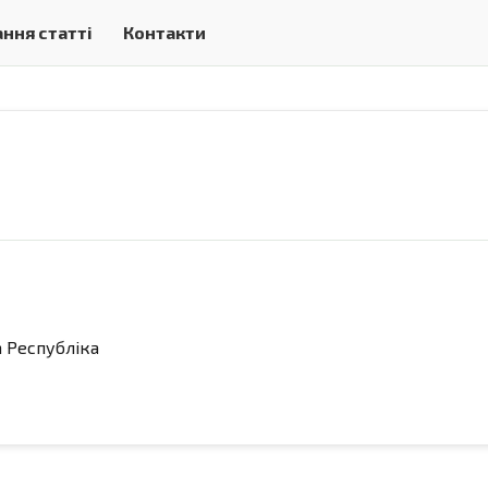
ння статті
Контакти
а Республіка