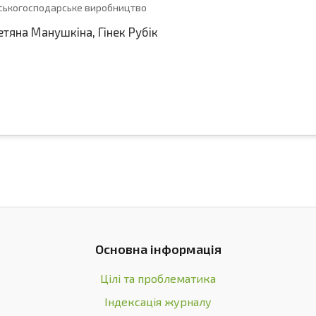
ільськогосподарське виробництво
етяна Манушкіна
,
Гінек Рубік
Основна інформація
Цілі та проблематика
Індексація журналу