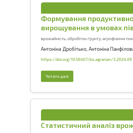
Формування продуктивнос
вирощування в умовах пі
врожайність; обробіток ґрунту; агрофізичні пок
Антоніна Дробітько
,
Антоніна Панфілов
https://doi.org/10.56407/bs.agrarian/3.2024.09
Читати далі
Статистичний аналіз врож