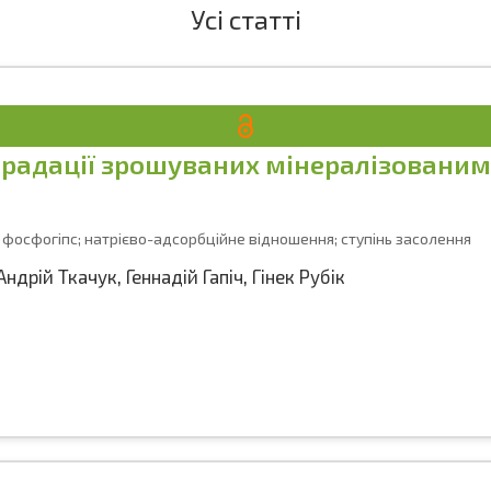
Усі статті
градації зрошуваних мінералізовани
 фосфогіпс; натрієво-адсорбційне відношення; ступінь засолення
Андрій Ткачук
,
Геннадій Гапіч
,
Гінек Рубік