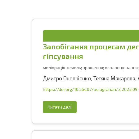
Запобігання процесам де
гіпсування
меліорація земель; зрошення; осолонцювання;
Дмитро Онопрієнко
,
Тетяна Макарова
,
https://doi.org/10.56407/bs.agrarian/2.2023.09
Читати далі