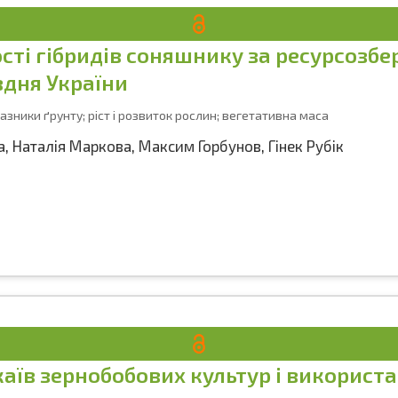
ті гібридів соняшнику за ресурсозб
вдня України
азники ґрунту; ріст і розвиток рослин; вегетативна маса
а
,
Наталія Маркова
,
Максим Горбунов
,
Гінек Рубік
аїв зернобобових культур і використа