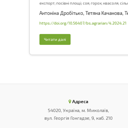
експорт; посівні площі; соя; горох; квасоля; с
Антоніна Дробітько
,
Тетяна Качанова
,
Т
https://doi.org/10.56407/bs.agrarian/4.2024.21
Читати далі
Адреса
54020, Україна, м. Миколаїв,
вул. Георгія Гонгадзе, 9, каб. 210