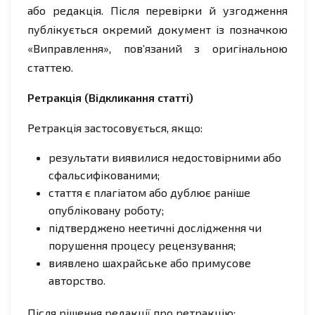
або редакція. Після перевірки й узгодження
публікується окремий документ із позначкою
«Виправлення», пов’язаний з оригінальною
статтею.
Ретракція (Відкликання статті)
Ретракція застосовується, якщо:
результати виявилися недостовірними або
сфальсифікованими;
стаття є плагіатом або дублює раніше
опубліковану роботу;
підтверджено неетичні дослідження чи
порушення процесу рецензування;
виявлено шахрайське або примусове
авторство.
Після рішення редакції про ретракцію: