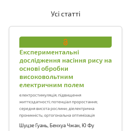
Усі статті
Експериментальні
дослідження насіння рису на
основі обробки
високовольтним
електричним полем
електростимуляція; підвищення
життєздатності; потенціал проростання;
середня висота рослини; діелектрична
проникність; ортогональна оптимізація
Шуцзе Гуань
,
Бенхуа Чжан
,
Ю Фу