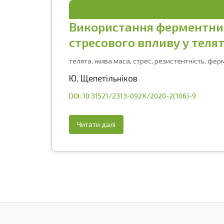
Використання ферментних
стресового впливу у теля
телята, жива маса, стрес, резистентність, фе
Ю. Щепетільніков
DOI: 10.31521/2313-092X/2020-2(106)-9
Читати далі