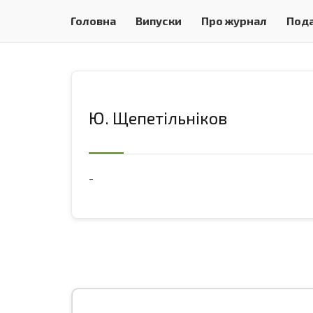
Головна
Випуски
Про журнал
Пода
Ю. Щепетільніков
-