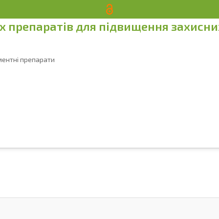
 препаратів для підвищення захисни
т
рментні препарати