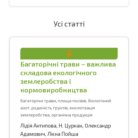
Усі статті
Багаторічні трави – важлива
складова екологічного
землеробства і
кормовиробництва
багаторічні трави, площа посівів, біологічний
азот, родючість ґрунтів, екологізація
землеробства, органічна продукція
Лідія Антипова
,
Н. Цуркан
,
Oлександр
Адамович
,
Лієна Пойша