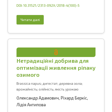
DOI: 10.31521/2313-092X/2018-4(100)-5
Читати далі
Нетрадиційні добрива для
оптимізації живлення ріпаку
озимого
Brassica napus; дигестат; деревна зола;
врожайність; олійність; якість урожаю
Oлександр Адамович
,
Ріхард Беркіс
,
Лідія Антипова