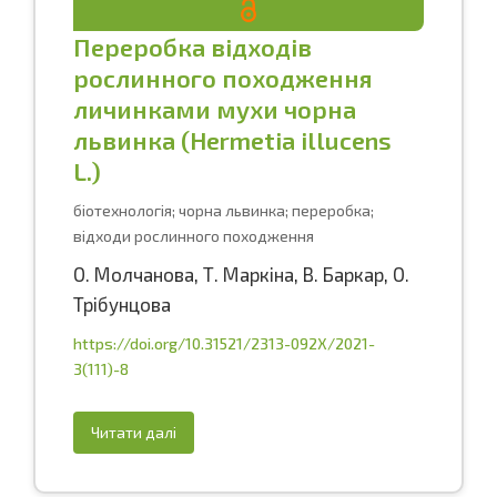
Переробка відходів
рослинного походження
личинками мухи чорна
львинка (Hermetia illucens
L.)
біотехнологія; чорна львинка; переробка;
відходи рослинного походження
О. Молчанова
,
Т. Маркіна
,
В. Баркар
,
О.
Трібунцова
https://doi.org/10.31521/2313-092X/2021-
3(111)-8
Читати далі