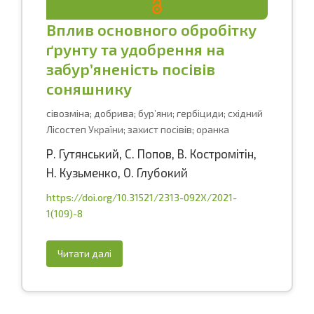
Вплив основного обробітку
ґрунту та удобрення на
забур’яненість посівів
соняшнику
сівозміна; добрива; бур’яни; гербіциди; східний
Лісостеп України; захист посівів; оранка
Р. Гутянський
,
С. Попов
,
В. Костромітін
,
Н. Кузьменко
,
О. Глубокий
https://doi.org/10.31521/2313-092X/2021-
1(109)-8
Читати далі