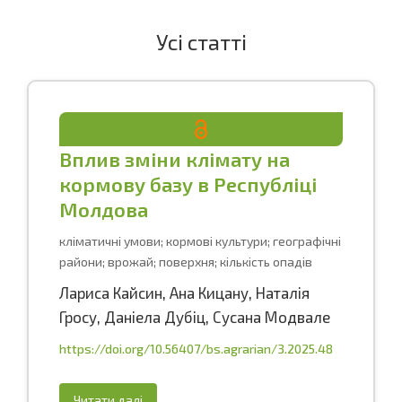
Усі статті
Вплив зміни клімату на
кормову базу в Республіці
Молдова
кліматичні умови; кормові культури; географічні
райони; врожай; поверхня; кількість опадів
Лариса Кайсин
,
Ана Кицану
,
Наталія
Гросу
,
Даніела Дубіц
,
Сусана Модвале
https://doi.org/10.56407/bs.agrarian/3.2025.48
Читати далі