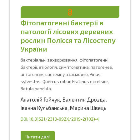
Фітопатогенні бактерії в
патології лісових деревних
рослин Полісся та Лісостепу
України
бактеріальні захворювання, фітопатогенні
бактерії, етіологія, симптоматика, патогенез,
антагонізм, системну взаємодію, Pinus
sylvestris, Quercus robur, Fraxinus excelsior,
Betula pendula.
Анатолій Гойчук
,
Валентин Дрозда
,
Іванна Кульбанська
,
Марина Швець
DOI: 10.31521/2313-092X/2019-2(102)-4
Читати далі