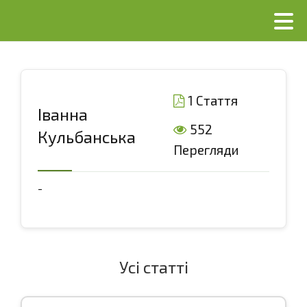
1 Стаття
Іванна
552
Кульбанська
Перегляди
-
Усі статті