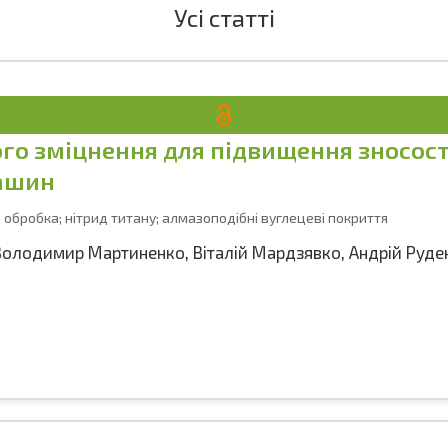
Усі статті
о зміцнення для підвищення зносості
машин
 обробка; нітрид титану; алмазоподібні вуглецеві покриття
Володимир Мартиненко
,
Віталій Мардзявко
,
Андрій Руде