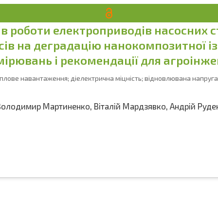
 роботи електроприводів насосних с
ів на деградацію нанокомпозитної із
мірювань і рекомендації для агроінже
плове навантаження; діелектрична міцність; відновлювана напруга
Володимир Мартиненко
,
Віталій Мардзявко
,
Андрій Руде