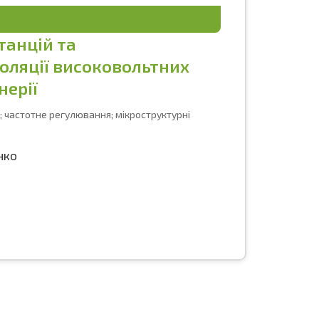
танцій та
оляції високовольтних
нерії
; частотне регулювання; мікроструктурні
нко