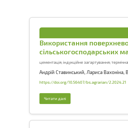
Використання поверхневог
сільськогосподарських 
цементація; індукційне загартування; термічна
Андрій Ставинський
,
Лариса Вахоніна
,
https://doi.org/10.56407/bs.agrarian/2.2024.21
Читати далі