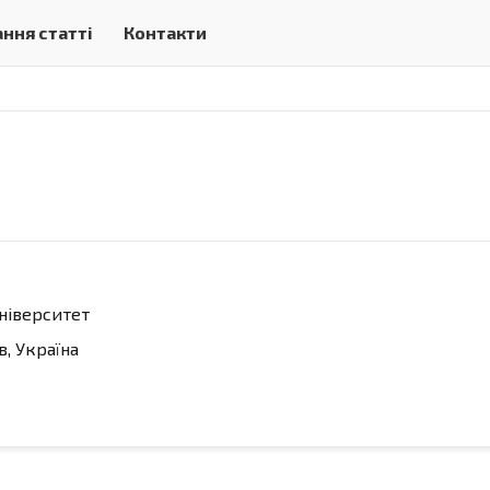
ння статті
Контакти
ніверситет
в, Україна