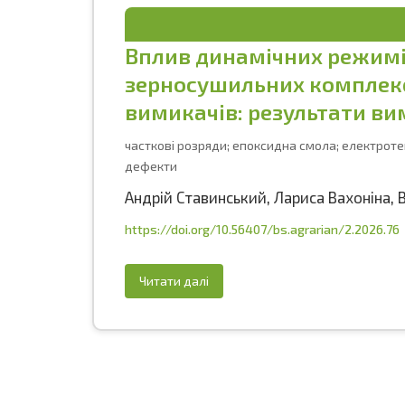
Вплив динамічних режимів
зерносушильних комплекс
вимикачів: результати ви
часткові розряди; епоксидна смола; електроте
дефекти
Андрій Ставинський
,
Лариса Вахоніна
,
https://doi.org/10.56407/bs.agrarian/2.2026.76
Читати далі