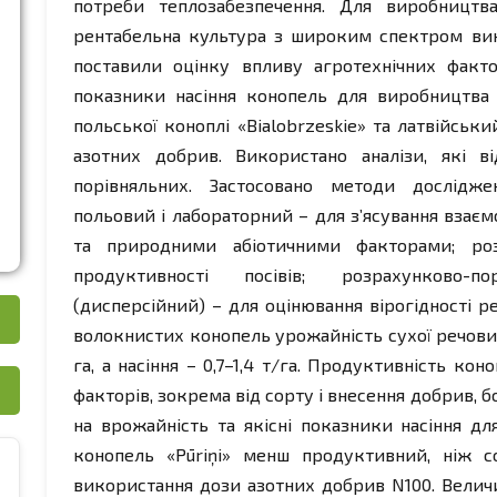
потреби теплозабезпечення. Для виробництв
рентабельна культура з широким спектром вик
поставили оцінку впливу агротехнічних факто
показники насіння конопель для виробництва 
польської коноплі «Bialobrzeskie» та латвійськи
азотних добрив. Використано аналізи, які в
порівняльних. Застосовано методи дослідже
польовий і лабораторний – для з’ясування взаєм
та природними абіотичними факторами; роз
продуктивності посівів; розрахунково-пор
(дисперсійний) – для оцінювання вірогідності р
волокнистих конопель урожайність сухої речовин
га, а насіння – 0,7–1,4 т/га. Продуктивність ко
факторів, зокрема від сорту і внесення добрив, б
на врожайність та якісні показники насіння дл
конопель «Pūriņi» менш продуктивний, ніж со
використання дози азотних добрив N100. Величи