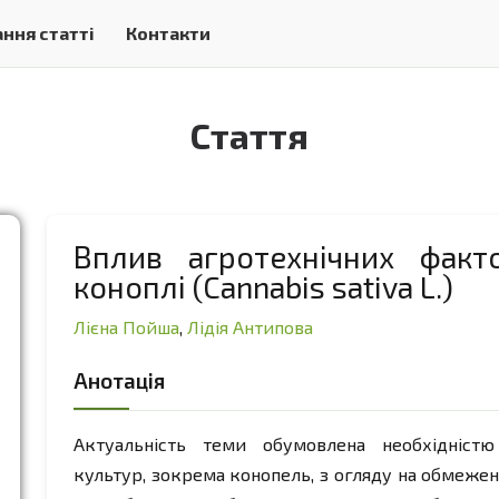
ння статті
Контакти
Стаття
Вплив агротехнічних факт
коноплі (Cannabis sativa L.)
Лієна Пойша
,
Лідія Антипова
Анотація
Актуальність теми обумовлена необхідніст
культур, зокрема конопель, з огляду на обмежен