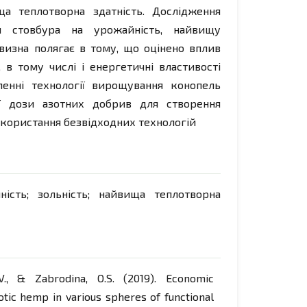
ща теплотворна здатність. Дослідження
и стовбура на урожайність, найвищу
овизна полягає в тому, що оцінено вплив
 в тому числі і енергетичні властивості
ленні технології вирощування конопель
ії дози азотних добрив для створення
використання безвідходних технологій
ність; зольність; найвища теплотворна
V.V., & Zabrodina, O.S. (2019). Economic
otic hemp in various spheres of functional