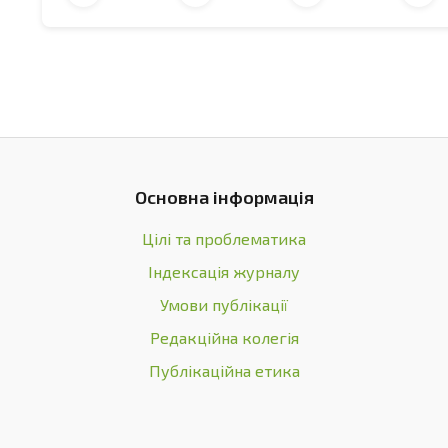
Retrieved from
http://ibc-naas.com/wpcontent/upl
[6] Rehman, M., Fahad, S., Du, G., Cheng, X., Yang, Y., 
Evaluation of hemp (Cannabis sativa L.) as an indust
and Pollution Research
, 28(38), 52832-52843. doi:
10
[7] Nikolaychuk, L.G. (2018). Modern range of pro
Khmelnytskyi National University.
Technical Science
Основна інформація
[8] Kolodziej, J., Wladyka-Przybylak, M., Mankowski, 
Цілі та проблематика
of hemp and briquettes made of hemp shives. In Riv
efficiency: Proceedings of the international scientif
Індексація журналу
Умови публікації
[9] Poisa, L., Bumane, S., Cubars, E., & Antipov
Редакційна колегія
bioenergy-impact of nitrogen fertilization. In
Engin
of the 11th international scientific conferen
Публікаційна етика
from
https://www.tf.llu.lv/conference/proceeding
[10] Sholoyko, N.V., Popov, V.I., & Lysenko, T.I. (2019