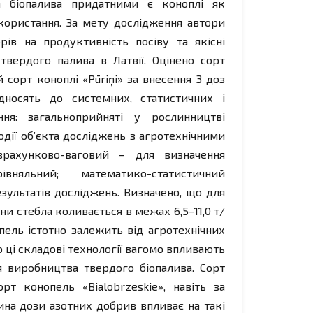
а біопалива придатними є коноплі як
ористання. За мету дослідження автори
рів на продуктивність посіву та якісні
твердого палива в Латвії. Оцінено сорт
й сорт коноплі «Pūriņi» за внесення 3 доз
ідносять до системних, статистичних і
ння: загальноприйняті у рослинництві
одії об’єкта досліджень з агротехнічними
рахунково-ваговий – для визначення
івняльний; математико-статистичний
езультатів досліджень. Визначено, що для
и стебла коливається в межах 6,5–11,0 т/
нопель істотно залежить від агротехнічних
о ці складові технології вагомо впливають
я виробництва твердого біопалива. Сорт
рт конопель «Bialobrzeskie», навіть за
на дози азотних добрив впливає на такі