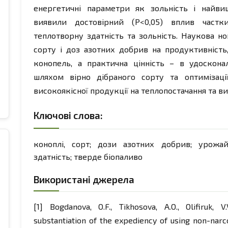
енергетичні параметри як зольність і найви
виявили достовірний (Р<0,05) вплив частк
теплотворну здатність та зольність. Наукова н
сорту і доз азотних добрив на продуктивність,
конопель, а практична цінність – в удоскона
шляхом вірно дібраного сорту та оптимізац
високоякісної продукції на теплопостачання та 
Ключові слова:
коноплі, сорт; дози азотних добрив; урожай
здатність; тверде біопаливо
Використані джерела
[1] Bogdanova, O.F., Tikhosova, A.O., Olifiruk, 
substantiation of the expediency of using non-narc