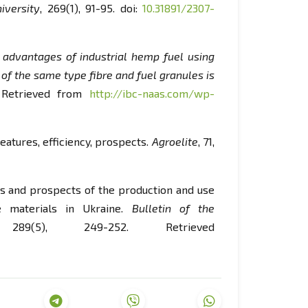
iversity
, 269(1), 91-95. doi:
10.31891/2307-
 advantages of industrial hemp fuel using
n of the same type fibre and fuel granules is
 Retrieved from
http://ibc-naas.com/wp-
eatures, efficiency, prospects.
Agroelite
, 71,
ems and prospects of the production and use
e materials in Ukraine.
Bulletin of the
89(5), 249-252. Retrieved
t/uploads/2021/03/41.pdf
.
tova, L.M. (2019).
Scientific and technical
raine “Grape crops”: Main results of 2009
.