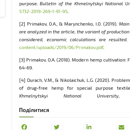
purpose.
Bulletin of the Khmelnytskyi National Un
5732-2019-269-1-91-95
.
[2] Primakov, O.A., & Marynchenko, I.O. (2019).
Main
are analyzed in the article, the variant of productio
considered, economic calculations are resulted
.
content/uploads/2019/06/Primakov.pdf
.
[3] Primakov, O.A. (2018). Modern hemp cultivation: F
64-69.
[4] Durach, V.M., & Nikolaichuk, L.G. (2020). Probl
of drug-free hemp for special purpose textil
Khmelnytskyi National University
, 2
from
http://journals.khnu.km.ua/vestnik/wp-conten
Поділитися
[5] Kabanets, V.M., Gilyazetdinov, R.N., & Zhupla
program of the National Academy of Sciences of Uk